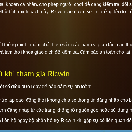
tài khoản cá nhân, cho phép người chơi dễ dàng kiểm tra, đối s
lý. Nhờ tính minh bạch này, Ricwin tạo được sự tin tưởng lớn từ 
 thông minh nhằm phát hiện sớm các hành vi gian lận, can thiệ
và tạm thời khóa giao dịch để kiểm tra, đảm bảo an toàn cho tài
 khi tham gia Ricwin
ột số điều dưới đây để bảo đảm sự an toàn:
c tạp cao, đồng thời không chia sẻ thông tin đăng nhập cho bấ
tránh đăng nhập từ các trang không rõ nguồn gốc hoặc sử dụng 
 liên hệ ngay bộ phận hỗ trợ Ricwin khi gặp sự cố liên quan đế