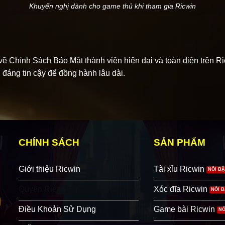
Khuyến nghị dành cho game thủ khi tham gia Ricwin
về Chính Sách Bảo Mật thành viên hiện đại và toàn diện trên 
 đáng tin cậy để đồng hành lâu dài.
CHÍNH SÁCH
SẢN PHẨM
Giới thiệu Ricwin
Tài xỉu Ricwin
Quyền Riêng Tư
Xóc đĩa Ricwin
Điều Khoản Sử Dụng
Game bài Ricwin