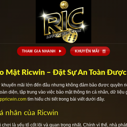
THAM GIA NHANH
KHUYẾN MÃI
o Mật Ricwin – Đặt Sự An Toàn Đượ
 khuyến mãi lớn đến đâu nhưng không đảm bảo được quyền riên
n diện, tập trung vào việc bảo mật thông tin cá nhân, dữ liệu gi
ppricwin.com
tìm hiểu chi tiết trong bài viết dưới đây.
á nhân của Ricwin
 chơi là yếu tố cốt lõi và quan trọng nhất. Chính vì thế, nhà 