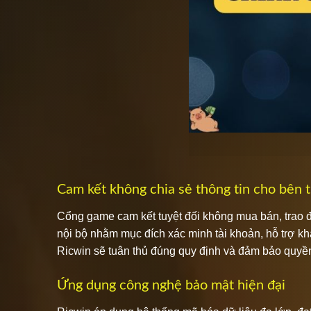
Cam kết không chia sẻ thông tin cho bên 
Cổng game cam kết tuyệt đối không mua bán, trao đ
nội bộ nhằm mục đích xác minh tài khoản, hỗ trợ kh
Ricwin sẽ tuân thủ đúng quy định và đảm bảo quyền
Ứng dụng công nghệ bảo mật hiện đại