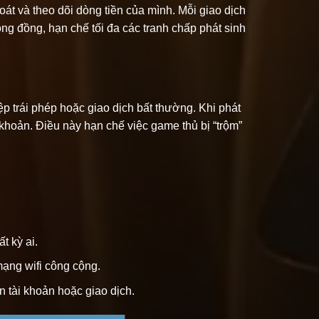
oát và theo dõi dòng tiền của mình. Mỗi giao dịch
cộng đồng, hạn chế tối đa các tranh chấp phát sinh
p trái phép hoặc giao dịch bất thường. Khi phát
 khoản. Điều này hạn chế việc game thủ bị “trộm”
t kỳ ai.
mạng wifi công cộng.
n tài khoản hoặc giao dịch.