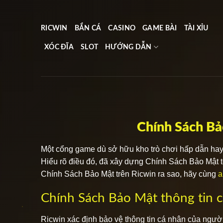
Bỏ
qua
RICWIN
BẮN CÁ
CASINO
GAME BÀI
TÀI XỈU
nội
dung
XÓC ĐĨA
SLOT
HƯỚNG DẪN
Chính Sách Bả
Một cổng game dù sở hữu kho trò chơi hấp dẫn hay
Hiểu rõ điều đó, đã xây dựng Chính Sách Bảo Mật toà
Chính Sách Bảo Mật trên Ricwin ra sao, hãy cùng
a
Chính Sách Bảo Mật thông tin c
Ricwin xác định bảo vệ thông tin cá nhân của người