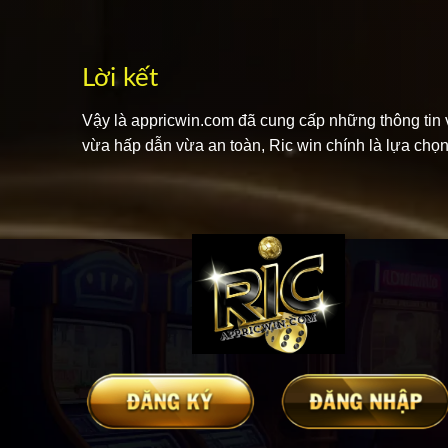
Lời kết
Vậy là appricwin.com đã cung cấp những thông tin 
vừa hấp dẫn vừa an toàn, Ric win chính là lựa chọn