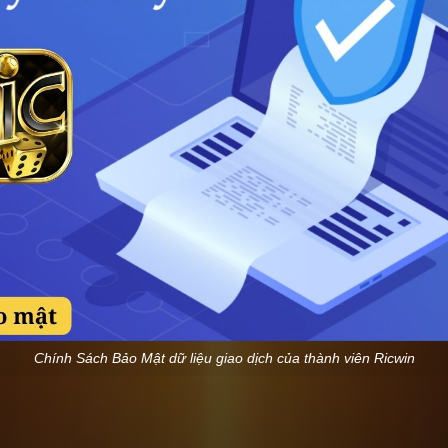
Chính Sách Bảo Mật dữ liệu giao dịch của thành viên Ricwin