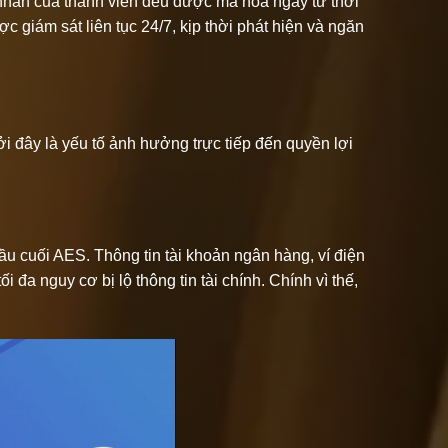
 nhân của thành viên đều được mã hóa ngay từ thời
 giám sát liên tục 24/7, kịp thời phát hiện và ngăn
ởi đây là yếu tố ảnh hưởng trực tiếp đến quyền lợi
đầu cuối AES. Thông tin tài khoản ngân hàng, ví điện
đa nguy cơ bị lộ thông tin tài chính. Chính vì thế,