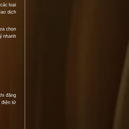
các loại
iao dịch
lựa chọn
lý nhanh
khi đăng
 điện tử