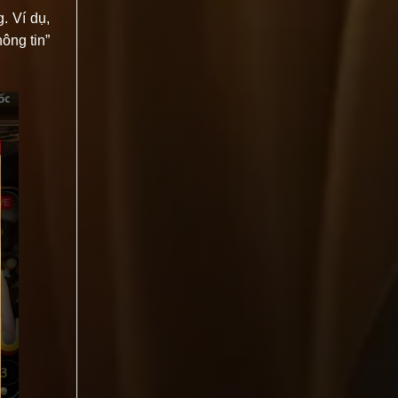
. Ví dụ,
ông tin”