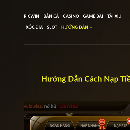
Bỏ
qua
RICWIN
BẮN CÁ
CASINO
GAME BÀI
TÀI XỈU
nội
dung
XÓC ĐĨA
SLOT
HƯỚNG DẪN
Hướng Dẫn Cách Nạp Tiề