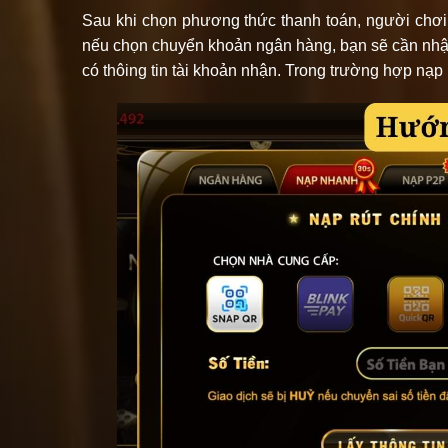
Sau khi chọn phương thức thanh toán, người chơi 
nếu chọn chuyển khoản ngân hàng, bạn sẽ cần nhập
có thôing tin tài khoản nhận. Trong trường hợp nạp 