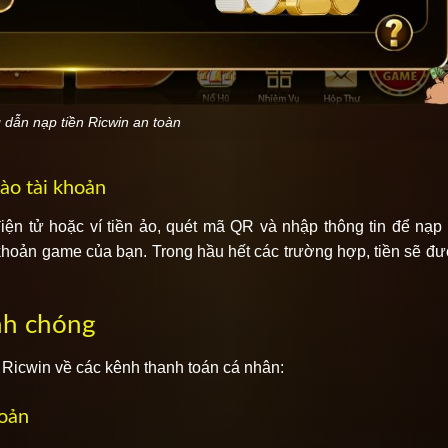
dẫn nạp tiền Ricwin an toàn
ào tài khoản
ện tử hoặc ví tiền ảo, quét mã QR và nhập thông tin để nạp 
i khoản game của bạn. Trong hầu hết các trường hợp, tiền sẽ đ
nh chóng
ền Ricwin về các kênh thanh toán cá nhân:
hoản