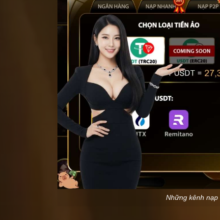
Những kênh nạp t