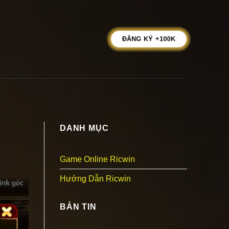
ĐĂNG KÝ +100K
DANH MỤC
Game Online Ricwin
Hướng Dẫn Ricwin
BẢN TIN