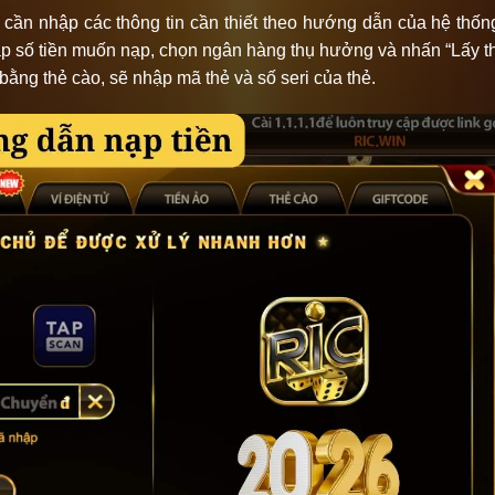
cần nhập các thông tin cần thiết theo hướng dẫn của hệ thống
 số tiền muốn nạp, chọn ngân hàng thụ hưởng và nhấn “Lấy th
bằng thẻ cào, sẽ nhập mã thẻ và số seri của thẻ.