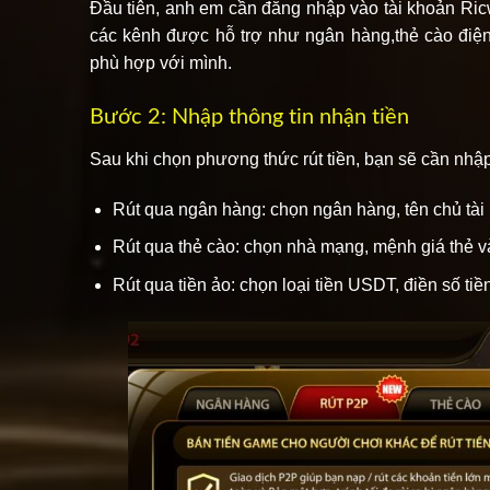
Đầu tiên, anh em cần đăng nhập vào tài khoản Ricwi
các kênh được hỗ trợ như ngân hàng,thẻ cào điện 
phù hợp với mình.
Bước 2: Nhập thông tin nhận tiền
Sau khi chọn phương thức rút tiền, bạn sẽ cần nhập 
Rút qua ngân hàng: chọn ngân hàng, tên chủ tài k
Rút qua thẻ cào: chọn nhà mạng, mệnh giá thẻ và
Rút qua tiền ảo: chọn loại tiền USDT, điền số tiề