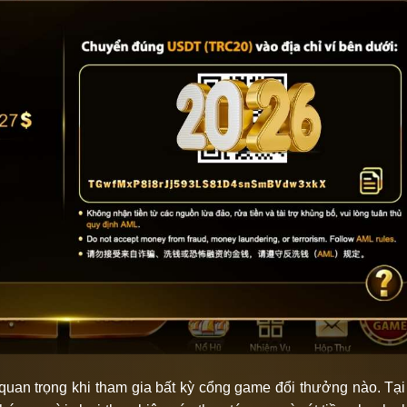
ố quan trọng khi tham gia bất kỳ cổng game đổi thưởng nào. Tại