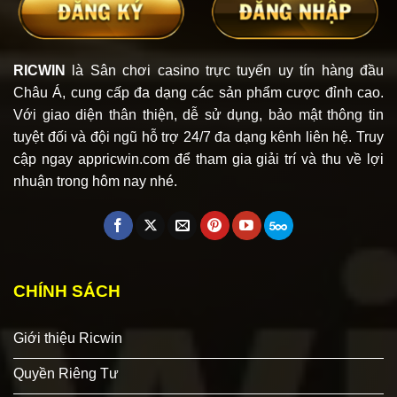
RICWIN
là Sân chơi casino trực tuyến uy tín hàng đầu
Châu Á, cung cấp đa dạng các sản phẩm cược đỉnh cao.
Với giao diện thân thiện, dễ sử dụng, bảo mật thông tin
tuyệt đối và đội ngũ hỗ trợ 24/7 đa dạng kênh liên hệ. Truy
cập ngay appricwin.com để tham gia giải trí và thu về lợi
nhuận trong hôm nay nhé.
CHÍNH SÁCH
Giới thiệu Ricwin
Quyền Riêng Tư