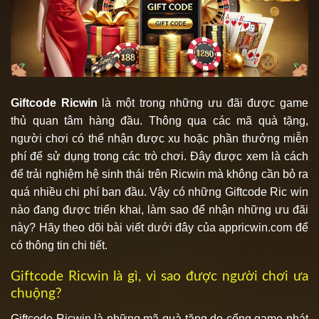
Giftcode Ricwin
là một trong những ưu đãi được game
thủ quan tâm hàng đầu. Thông qua các mã quà tặng,
người chơi có thể nhận được xu hoặc phần thưởng miễn
phí để sử dụng trong các trò chơi. Đây được xem là cách
để trải nghiệm hệ sinh thái trên Ricwin mà không cần bỏ ra
quá nhiều chi phí ban đầu. Vậy có những Giftcode Ric win
nào đang được triển khai, làm sao để nhận những ưu đãi
này? Hãy theo dõi bài viết dưới đây của appricwin.com để
có thông tin chi tiết.
Giftcode Ricwin là gì, vì sao được người chơi ưa
chuộng?
Giftcode Ricwin là những mã quà tặng do cổng game phát