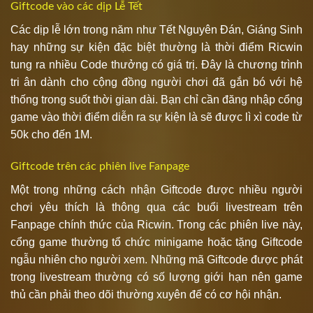
Giftcode vào các dịp Lễ Tết
Các dịp lễ lớn trong năm như Tết Nguyên Đán, Giáng Sinh
hay những sự kiện đặc biệt thường là thời điểm Ricwin
tung ra nhiều Code thưởng có giá trị. Đây là chương trình
tri ân dành cho cộng đồng người chơi đã gắn bó với hệ
thống trong suốt thời gian dài. Bạn chỉ cần đăng nhập cổng
game vào thời điểm diễn ra sự kiện là sẽ được lì xì code từ
50k cho đến 1M.
Giftcode trên các phiên live Fanpage
Một trong những cách nhận Giftcode được nhiều người
chơi yêu thích là thông qua các buổi livestream trên
Fanpage chính thức của Ricwin. Trong các phiên live này,
cổng game thường tổ chức minigame hoặc tặng Giftcode
ngẫu nhiên cho người xem. Những mã Giftcode được phát
trong livestream thường có số lượng giới hạn nên game
thủ cần phải theo dõi thường xuyên để có cơ hội nhận.