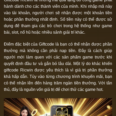
hành dành cho các thành viên của mình. Khi nhập mã này
vào tài khoản, người chơi sẽ nhận được một khoản tiền
hoặc phần thưởng nhất định. Số tiền này có thể được sử
dụng để tham gia các trò chơi trong hệ thống như game
bài, slot, nổ hũ hoặc nhiều sảnh giải trí khác.
Điểm đặc biệt của Giftcode là bạn có thể nhận được phần
thưởng mà không cần phải nạp tiền. Đây là cách giúp
người mới làm quen với các sản phẩm game trước khi
quyết định đầu tư và gắn bó lâu dài. Một lý do khác khiến
giftcode Ricwin được yêu thích là vì giá trị phần thưởng
khá hấp dẫn. Tùy vào từng chương trình khuyến mãi, bạn
có thể nhận lên đến hàng trăm ngàn tiền thưởng. Với tân
thủ, đây là nguồn vốn giá trị để chơi thử các game hot.