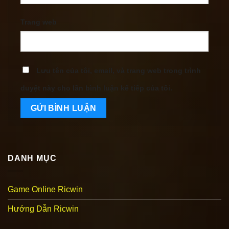
Trang web
Lưu tên của tôi, email, và trang web trong trình
duyệt này cho lần bình luận kế tiếp của tôi.
DANH MỤC
Game Online Ricwin
Hướng Dẫn Ricwin