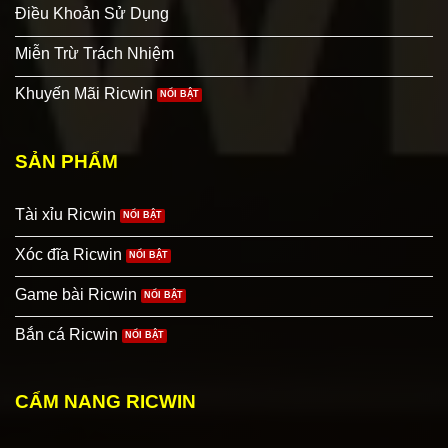
Điều Khoản Sử Dụng
Miễn Trừ Trách Nhiệm
Khuyến Mãi Ricwin
SẢN PHẨM
Tài xỉu Ricwin
Xóc đĩa Ricwin
Game bài Ricwin
Bắn cá Ricwin
CẨM NANG RICWIN