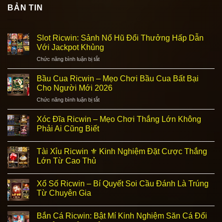
BẢN TIN
Slot Ricwin: Sảnh Nổ Hũ Đổi Thưởng Hấp Dẫn
Với Jackpot Khủng
Chức năng bình luận bị tắt
ở
Slot
Ricwin:
Bầu Cua Ricwin – Mẹo Chơi Bầu Cua Bất Bại
Sảnh
Cho Người Mới 2026
Nổ
Chức năng bình luận bị tắt
ở
Hũ
Bầu
Đổi
Cua
Xóc Đĩa Ricwin – Mẹo Chơi Thắng Lớn Không
Thưởng
Ricwin
Hấp
Phải Ai Cũng Biết
–
Dẫn
Không
Mẹo
Với
có
Tài Xỉu Ricwin ⚜️ Kinh Nghiệm Đặt Cược Thắng
Chơi
Jackpot
bình
luận
Bầu
Lớn Từ Cao Thủ
Khủng
ở
Cua
Xóc
Không
Bất
Đĩa
có
Xổ Số Ricwin – Bí Quyết Soi Cầu Đánh Là Trúng
Bại
Ricwin
bình
–
luận
Từ Chuyên Gia
Cho
Mẹo
ở
Người
Chơi
Tài
Không
Mới
Thắng
Xỉu
có
Bắn Cá Ricwin: Bật Mí Kinh Nghiệm Săn Cá Đổi
Lớn
Ricwin
bình
2026