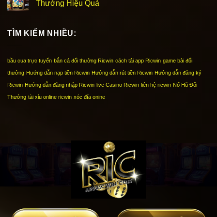
Không
⚜️
luận
Thưởng Hiệu Quả
Phải
Kinh
ở
Ai
Nghiệm
Xổ
Không
Cũng
Đặt
Số
có
Biết
Cược
Ricwin
bình
TÌM KIẾM NHIỀU:
Thắng
–
luận
Lớn
Bí
ở
Từ
Quyết
Bắn
Cao
Soi
Cá
Thủ
Cầu
Ricwin:
bầu cua trực tuyến
bắn cá đổi thưởng Ricwin
cách tải app Ricwin
game bài đổi
Đánh
Bật
Là
Mí
thưởng
Hướng dẫn nạp tiền Ricwin
Hướng dẫn rút tiền Ricwin
Hướng dẫn đăng ký
Trúng
Kinh
Từ
Nghiệm
Ricwin
Hướng dẫn đăng nhập Ricwin
live Casino Ricwin
liên hệ ricwin
Nổ Hũ Đổi
Chuyên
Săn
Gia
Cá
Thưởng
tài xỉu online ricwin
xóc đĩa onine
Đổi
Thưởng
Hiệu
Quả