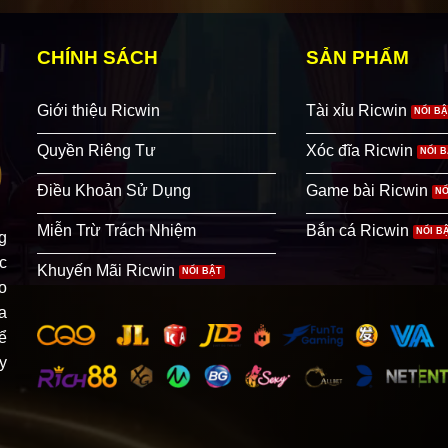
CHÍNH SÁCH
SẢN PHẨM
Giới thiệu Ricwin
Tài xỉu Ricwin
Quyền Riêng Tư
Xóc đĩa Ricwin
Điều Khoản Sử Dụng
Game bài Ricwin
Miễn Trừ Trách Nhiệm
Bắn cá Ricwin
g
c
Khuyến Mãi Ricwin
ảo
a
ể
ay