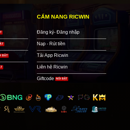
CẨM NANG RICWIN
Đăng ký- Đăng nhập
Nạp - Rút tiền
Tải App Ricwin
Liên hệ Ricwin
Giftcode