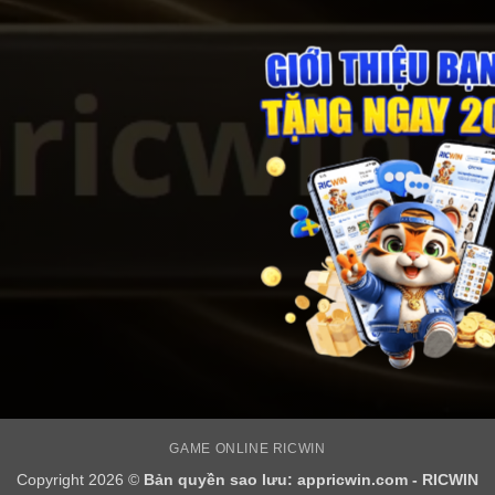
GAME ONLINE RICWIN
Copyright 2026 ©
Bản quyền sao lưu: appricwin.com - RICWIN