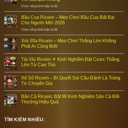
Chức năng bình luận bị tắt
ở
Slot
Ricwin:
Bầu Cua Ricwin – Mẹo Chơi Bầu Cua Bất Bại
Sảnh
Cho Người Mới 2026
Nổ
Chức năng bình luận bị tắt
ở
Hũ
Bầu
Đổi
Cua
Xóc Đĩa Ricwin – Mẹo Chơi Thắng Lớn Không
Thưởng
Ricwin
Hấp
Phải Ai Cũng Biết
–
Dẫn
Không
Mẹo
Với
có
Tài Xỉu Ricwin ⚜️ Kinh Nghiệm Đặt Cược Thắng
Chơi
Jackpot
bình
luận
Bầu
Lớn Từ Cao Thủ
Khủng
ở
Cua
Xóc
Không
Bất
Đĩa
có
Xổ Số Ricwin – Bí Quyết Soi Cầu Đánh Là Trúng
Bại
Ricwin
bình
–
luận
Từ Chuyên Gia
Cho
Mẹo
ở
Người
Chơi
Tài
Không
Mới
Thắng
Xỉu
có
Bắn Cá Ricwin: Bật Mí Kinh Nghiệm Săn Cá Đổi
Lớn
Ricwin
bình
2026
Không
⚜️
luận
Thưởng Hiệu Quả
Phải
Kinh
ở
Ai
Nghiệm
Xổ
Không
Cũng
Đặt
Số
có
Biết
Cược
Ricwin
bình
TÌM KIẾM NHIỀU:
Thắng
–
luận
Lớn
Bí
ở
Từ
Quyết
Bắn