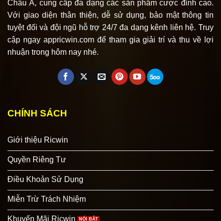
Châu Á, cung cấp đa dạng các sản phẩm cược đỉnh cao.
Với giao diện thân thiện, dễ sử dụng, bảo mật thông tin
tuyệt đối và đội ngũ hỗ trợ 24/7 đa dạng kênh liên hệ. Truy
cập ngay appricwin.com để tham gia giải trí và thu về lợi
nhuận trong hôm nay nhé.
CHÍNH SÁCH
Giới thiệu Ricwin
Quyền Riêng Tư
Điều Khoản Sử Dụng
Miễn Trừ Trách Nhiệm
Khuyến Mãi Ricwin