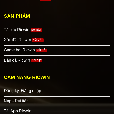
SẢN PHẨM
Tài xỉu Ricwin
Xóc đĩa Ricwin
Game bài Ricwin
Bắn cá Ricwin
CẨM NANG RICWIN
Đăng ký- Đăng nhập
Nạp - Rút tiền
Tải App Ricwin