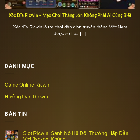
Xóc Đĩa Ricwin – Mẹo Chơi Thắng Lớn Không Phải Ai Cũng Biết
Xóc đĩa Ricwin là trò chơi dân gian truyền thống Việt Nam
được số hóa [...]
DANH MỤC
Game Online Ricwin
Hướng Dẫn Ricwin
BẢN TIN
Slot Ricwin: Sảnh Nổ Hũ Đổi Thưởng Hấp Dẫn
Với Jackpot Khủng