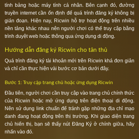
tính bảng hoặc máy tính cá nhân. Bên cạnh đó, đường
truyền internet cần ổn định để quá trình đăng ký không bị
gián đoạn. Hiện nay, Ricwin hỗ trợ hoạt động trên nhiều
nền tảng khác nhau nên người chơi có thể truy cập bằng
trình duyệt web hoặc thông qua ứng dụng di động.
Hướng dẫn đăng ký Ricwin cho tân thủ
Quá trình đăng ký tài khoản mới trên Ricwin khá đơn giản
và chỉ cần thực hiện vài bước cơ bản dưới đây.
Bước 1: Truy cập trang chủ hoặc ứng dụng Ricwin
Đầu tiên, người chơi cần truy cập vào trang chủ chính thức
của Ricwin hoặc mở ứng dụng trên điện thoại di động.
Nên sử dụng link chuẩn để tránh gặp những địa chỉ mạo
danh đang hoạt động trên thị trường. Khi giao diện trang
chủ hiển thị, bạn sẽ thấy nút Đăng Ký ở chính giữa, hãy
nhấn vào đó.