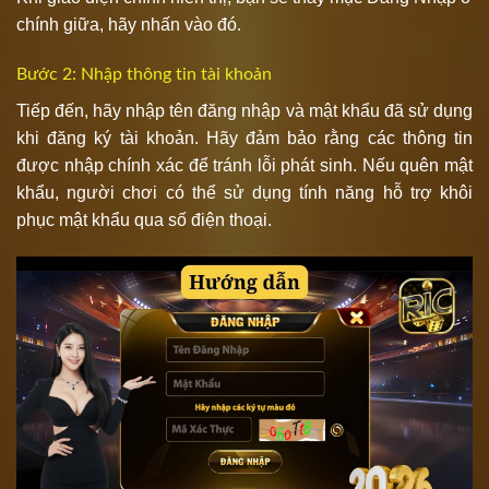
chính giữa, hãy nhấn vào đó.
Bước 2: Nhập thông tin tài khoản
Tiếp đến, hãy nhập tên đăng nhập và mật khẩu đã sử dụng
khi đăng ký tài khoản. Hãy đảm bảo rằng các thông tin
được nhập chính xác để tránh lỗi phát sinh. Nếu quên mật
khẩu, người chơi có thể sử dụng tính năng hỗ trợ khôi
phục mật khẩu qua số điện thoại.