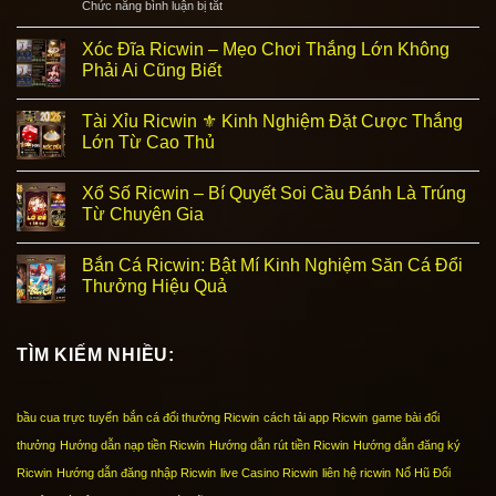
Chức năng bình luận bị tắt
ở
Hũ
Bầu
Đổi
Cua
Xóc Đĩa Ricwin – Mẹo Chơi Thắng Lớn Không
Thưởng
Ricwin
Hấp
Phải Ai Cũng Biết
–
Dẫn
Không
Mẹo
Với
có
Tài Xỉu Ricwin ⚜️ Kinh Nghiệm Đặt Cược Thắng
Chơi
Jackpot
bình
luận
Bầu
Lớn Từ Cao Thủ
Khủng
ở
Cua
Xóc
Không
Bất
Đĩa
có
Xổ Số Ricwin – Bí Quyết Soi Cầu Đánh Là Trúng
Bại
Ricwin
bình
–
luận
Từ Chuyên Gia
Cho
Mẹo
ở
Người
Chơi
Tài
Không
Mới
Thắng
Xỉu
có
Bắn Cá Ricwin: Bật Mí Kinh Nghiệm Săn Cá Đổi
Lớn
Ricwin
bình
2026
Không
⚜️
luận
Thưởng Hiệu Quả
Phải
Kinh
ở
Ai
Nghiệm
Xổ
Không
Cũng
Đặt
Số
có
Biết
Cược
Ricwin
bình
TÌM KIẾM NHIỀU:
Thắng
–
luận
Lớn
Bí
ở
Từ
Quyết
Bắn
Cao
Soi
Cá
Thủ
Cầu
Ricwin:
bầu cua trực tuyến
bắn cá đổi thưởng Ricwin
cách tải app Ricwin
game bài đổi
Đánh
Bật
Là
Mí
thưởng
Hướng dẫn nạp tiền Ricwin
Hướng dẫn rút tiền Ricwin
Hướng dẫn đăng ký
Trúng
Kinh
Từ
Nghiệm
Ricwin
Hướng dẫn đăng nhập Ricwin
live Casino Ricwin
liên hệ ricwin
Nổ Hũ Đổi
Chuyên
Săn