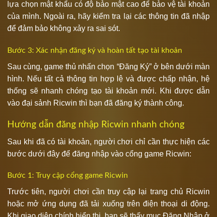
lựa chọn mật khẩu có độ bảo mật cao để bảo vệ tài khoản
của mình. Ngoài ra, hãy kiểm tra lại các thông tin đã nhập
để đảm bảo không xảy ra sai sót.
Bước 3: Xác nhận đăng ký và hoàn tất tạo tài khoản
Sau cùng, game thủ nhấn chọn “Đăng Ký” ở bên dưới màn
hình. Nếu tất cả thông tin hợp lệ và được chấp nhận, hệ
thống sẽ nhanh chóng tạo tài khoản mới. Khi được dẫn
vào đại sảnh Ricwin thì bạn đã đăng ký thành công.
Hướng dẫn đăng nhập Ricwin nhanh chóng
Sau khi đã có tài khoản, người chơi chỉ cần thực hiện các
bước dưới đây để đăng nhập vào cổng game Ricwin:
Bước 1: Truy cập cổng game Ricwin
Trước tiên, người chơi cần truy cập lại trang chủ Ricwin
hoặc mở ứng dụng đã tải xuống trên điện thoại di động.
Khi giao diện chính hiển thị, bạn sẽ thấy mục Đăng Nhập ở