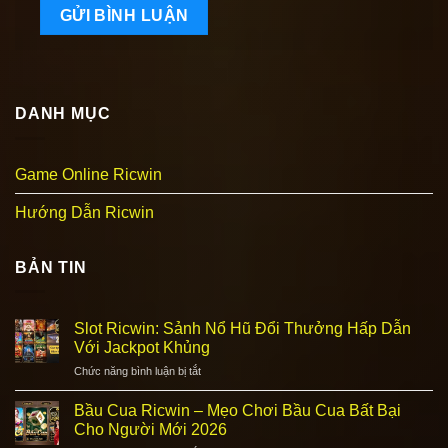
DANH MỤC
Game Online Ricwin
Hướng Dẫn Ricwin
BẢN TIN
Slot Ricwin: Sảnh Nổ Hũ Đổi Thưởng Hấp Dẫn
Với Jackpot Khủng
Chức năng bình luận bị tắt
ở
Slot
Ricwin:
Bầu Cua Ricwin – Mẹo Chơi Bầu Cua Bất Bại
Sảnh
Cho Người Mới 2026
Nổ