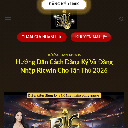
Bỏ
ĐĂNG KÝ +100K
qua
nội
dung
THAM GIA NHANH
KHUYẾN MÃI
HƯỚNG DẪN RICWIN
Hướng Dẫn Cách Đăng Ký Và Đăng
Nhập Ricwin Cho Tân Thủ 2026