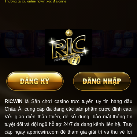
Gia
Cá
Thưởng
tài xỉu online ricwin
xóc đĩa onine
Đổi
Thưởng
Hiệu
Quả
RICWIN
là Sân chơi casino trực tuyến uy tín hàng đầu
Châu Á, cung cấp đa dạng các sản phẩm cược đỉnh cao.
Với giao diện thân thiện, dễ sử dụng, bảo mật thông tin
tuyệt đối và đội ngũ hỗ trợ 24/7 đa dạng kênh liên hệ. Truy
cập ngay appricwin.com để tham gia giải trí và thu về lợi